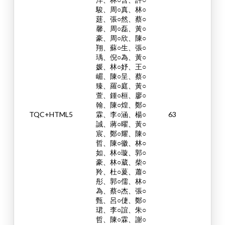
駿、周○真、林○
莛、張○然、蔡○
馨、周○磊、黃○
豪、周○欣、陳○
翔、蘇○生、張○
瑀、倪○為、黃○
媛、林○妤、王○
嵋、陳○呈、蔡○
臻、羅○庭、黃○
萱、鍾○桓、廖○
翰、陳○煌、鄭○
TQC+HTML5
霖、李○涵、楊○
63
誠、蔣○曜、黃○
宸、鄭○耀、陳○
哲、陳○徽、林○
如、林○璇、郭○
豪、林○葳、柴○
羚、杜○萲、蕭○
彤、郭○儒、林○
為、蔡○杰、張○
甄、呂○倢、鄭○
珺、李○誼、朱○
哲、陳○霖、謝○