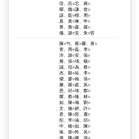
瑄、呂○芯、蔣○
曜、魏○謙、曾○
諺、藍○楷、周○
真、黃○琳、申○
菁、詹○森、羅○
儀、謝○安、朱○哲
陳○勻、蔡○馨、黃○
萱、周○磊、李○
洋、謝○安、張○
雅、張○瑀、楊○
誠、倪○為、蔡○
杰、顏○祐、李○
燿、廖○翰、張○
馨、羅○庭、吳○
恩、邱○瑋、鄭○
耀、蔡○臻、林○
如、陳○瀚、劉○
文、施○妍、許○
君、陳○哲、蕭○
彤、李○涵、邱○
中、楊○如、陳○
瑜、柴○羚、吳○
偉、陳○徽、游○