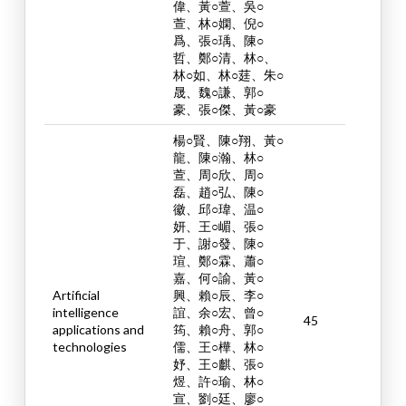
偉、黃○萱、吳○
萱、林○嫻、倪○
爲、張○瑀、陳○
哲、鄭○清、林○、
林○如、林○莛、朱○
晟、魏○謙、郭○
豪、張○傑、黃○豪
楊○賢、陳○翔、黃○
龍、陳○瀚、林○
萱、周○欣、周○
磊、趙○弘、陳○
徽、邱○瑋、温○
妍、王○嵋、張○
于、謝○發、陳○
瑄、鄭○霖、蕭○
嘉、何○諭、黃○
Artificial
興、賴○辰、李○
intelligence
誼、余○宏、曾○
45
applications and
筠、賴○舟、郭○
technologies
儒、王○樺、林○
妤、王○麒、張○
煜、許○瑜、林○
宣、劉○廷、廖○