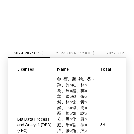
2024-2025(113)
2023-2024(112)(OK)
2022-2023(11
Licenses
Name
Total
曾○育、顏○祐、柴○
羚、許○維、林○
為、陳○瀚、婁○
華、陳○徽、張○
然、林○含、黃○
媛、邱○瑋、周○
磊、楊○如、謝○
Big Data Process
安、呂○倢、羅○
and Analysis(DPA)
庭、朱○哲、徐○
36
(EEC)
洋、張○甄、吳○