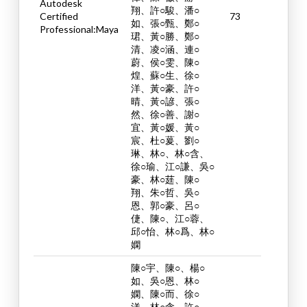
Autodesk
翔、許○駿、潘○
Certified
73
如、張○甄、鄭○
Professional:Maya
珺、黃○勝、鄭○
清、凌○涵、連○
蔚、侯○雯、陳○
煌、蘇○生、徐○
洋、黃○豪、許○
晴、黃○諺、張○
然、徐○善、謝○
宜、黃○媛、黃○
宸、杜○萲、劉○
琳、林○、林○含、
徐○瑜、江○謙、吳○
豪、林○莛、陳○
翔、朱○哲、吳○
恩、郭○豪、呂○
倢、陳○、江○蓉、
邱○怡、林○爲、林○
嫻
陳○宇、陳○、楊○
如、吳○恩、林○
嫻、陳○而、徐○
洋、林○含、許○